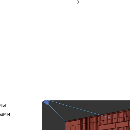
 мы
сами