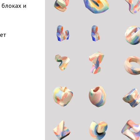
 блоках и
ует